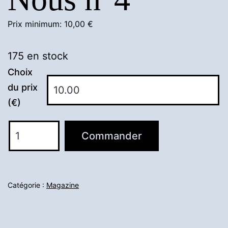
Prix minimum:
10,00
€
175 en stock
Choix
du prix
(€)
quantité
Commander
de
Nous
n°4
Catégorie :
Magazine