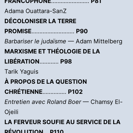
FRANCOPHONE
……………………
P81
Adama Ouattara-SanZ
DÉCOLONISER LA TERRE
PROMISE
………………………
P90
Barbariser le judaïsme
— Adam Mittelberg
MARXISME ET THÉOLOGIE DE LA
LIBÉRATION
…………
P98
Tarik Yaguis
À PROPOS DE LA QUESTION
CHRÉTIENNE
……………
P102
Entretien avec Roland Boer
— Chamsy El-
Ojeili
LA FERVEUR SOUFIE AU SERVICE DE LA
RÉVOLUTION
…
P110